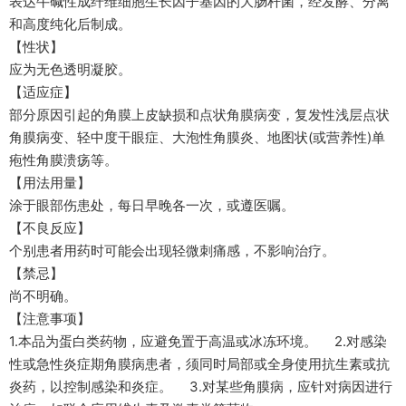
表达牛碱性成纤维细胞生长因子基因的大肠杆菌，经发酵、分离
和高度纯化后制成。
【性状】
应为无色透明凝胶。
【适应症】
部分原因引起的角膜上皮缺损和点状角膜病变，复发性浅层点状
角膜病变、轻中度干眼症、大泡性角膜炎、地图状(或营养性)单
疱性角膜溃疡等。
【用法用量】
涂于眼部伤患处，每日早晚各一次，或遵医嘱。
【不良反应】
个别患者用药时可能会出现轻微刺痛感，不影响治疗。
【禁忌】
尚不明确。
【注意事项】
1.本品为蛋白类药物，应避免置于高温或冰冻环境。 2.对感染
性或急性炎症期角膜病患者，须同时局部或全身使用抗生素或抗
炎药，以控制感染和炎症。 3.对某些角膜病，应针对病因进行