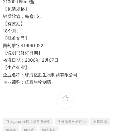
21000IU/5ml/瓶
【包装规格】
铝质软管，每盒1支。
【有效期】
18个月。
【批准文号】
国药准字S19991022
【说明书修订日期】
核准日期：2006年12月07日
【生产企业】
企业名称：珠海亿胜生物制药有限公司
企业简称：亿胜生物制药
0
Thygeson浅层点状角膜病变
生长激素分泌过少
角膜溃疡
角膜炎
角膜病
角膜病变