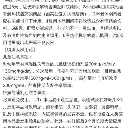
超过5天，症状未缓解请咨询医师或药师。2不能同时服用其他含
有解热镇痛药的药品（如某些复方抗感冒药）。3年老体弱患者
应在医师指导下使用。4服用本品期间不得饮酒或含有酒精的饮
料。5痛风、肝肾功能减退、心功能不全、鼻出血、月经过多以
及有溶血性贫血史的患者慎用。6发热伴脱水的患儿慎用。7如服
用过量或出现严重不良反应
【特殊人群用药】
儿童注意事项：
对幼年型类风湿性关节炎的儿童建议初始剂量90mg/kg/day-
130mg/kg/day，分次服用，需要时可适当增加剂量（目标血浆
水杨酸盐水平150??g/ml-300?g/ml）。高剂量时（血药浓度
200??g/ml）的毒性反应发生率增加。
妊娠与哺乳期注意事项：
尽量避免使用。（1）本品易于通过胎盘。动物试验在妊娠头3个
月应用本品可致畸胎，如脊椎裂、头颅裂、面部裂、腿部畸形，
以及中枢神经系统、内脏和骨骼的发育不全。也有报道在人类应
用本品后发生胎儿缺陷者。此外，在妊娠后3个月长期大量应用