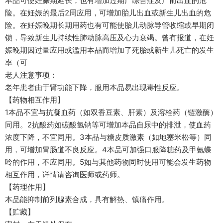
本品可使妊娠期延长，也有增加过期产综合症及产前出血的危
险。在妊娠的最后2周应用，可增加胎儿出血或新生儿出血的危
险。在妊娠晚期长期用药也有可能使胎儿动脉导管收缩或早期闭
锁，导致新生儿持续性肺动脉高压及心力衰竭。曾有报道，在妊
娠晚期因过量应用或滥用本品而增加了死胎或新生儿死亡的发生
率（可
老人注意事项：
老年患者由于肾功能下降，服用本品易出现毒性反应。
【药物相互作用】
1本品不宜与抗凝血药（如双香豆素、肝素）及溶栓药（链激酶）
同用。2抗酸药如碳酸氢钠等可增加本品自尿中的排泄，使血药
浓度下降，不宜同用。3本品与糖皮质激素（如地塞米松等）同
用，可增加胃肠道不良反应。4本品可加强口服降糖药及甲氨蝶
呤的作用，不应同用。5如与其他药物同时使用可能会发生药物
相互作用，详情请咨询医师或药师。
【药理作用】
本品能抑制前列腺素合成，具有解热、镇痛作用。
【贮藏】