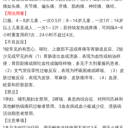
痛如头痛、关节痛、偏头痛、牙痛、肌肉痛、神经痛、痛经。
【用法用量】
口服。4～8岁儿童，一次0.5片；8～14岁儿童，一次1片；14岁
以上儿童及成人，一次1～2片；若持续发热或疼痛，可间隔4~6
小时重复用药1次，24小时不超过4次。
【不良反应】
1较常见的有恶心、呕吐、上腹部不适或疼痛等胃肠道反应。2较
少见或罕见的有（1）胃肠道出血或溃疡，表现为血性或柏油样
便，胃部剧痛或呕吐血性或咖啡样物，多见于大剂量服药患者。
（2）支气管痉挛性过敏反应，表现为呼吸困难或哮喘。（3）皮
肤过敏反应，表现为皮疹、荨麻疹、皮肤瘙痒等。（4）血尿、
眩晕和肝脏损害。
【禁忌】
1孕妇、哺乳期妇女禁用。2哮喘、鼻息肉综合征、对阿司匹林和
其他解热镇痛药过敏者禁用。3血友病或血小板减少症、溃疡病
活动期患者禁用。
【注意事项】
1本品为对症治疗药，用于解热连续使用不超过3天，用于止痛不