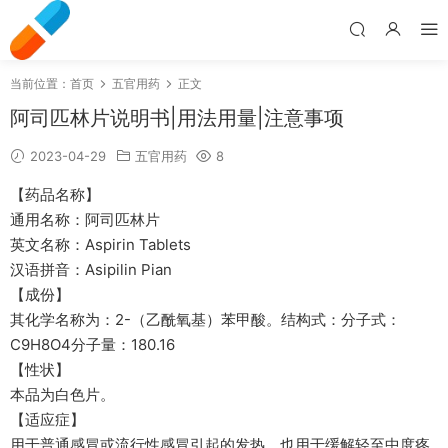
当前位置：
首页
五官用药
正文
阿司匹林片说明书|用法用量|注意事项
2023-04-29
五官用药
8
【药品名称】
通用名称：阿司匹林片
英文名称：Aspirin Tablets
汉语拼音：Asipilin Pian
【成份】
其化学名称为：2-（乙酰氧基）苯甲酸。结构式：分子式：
C9H8O4分子量：180.16
【性状】
本品为白色片。
【适应症】
用于普通感冒或流行性感冒引起的发热，也用于缓解轻至中度疼