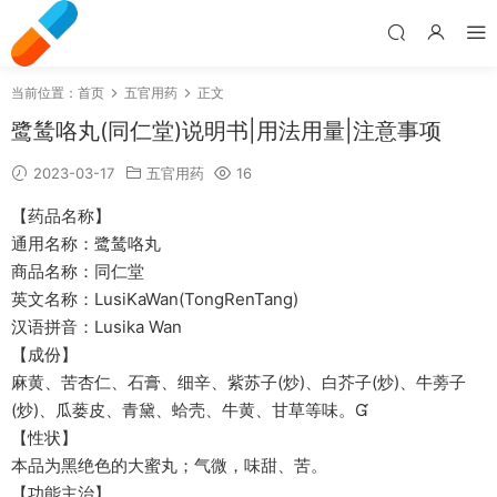
当前位置：
首页
五官用药
正文
鹭鸶咯丸(同仁堂)说明书|用法用量|注意事项
2023-03-17
五官用药
16
【药品名称】
通用名称：鹭鸶咯丸
商品名称：同仁堂
英文名称：LusiKaWan(TongRenTang)
汉语拼音：Lusika Wan
【成份】
麻黄、苦杏仁、石膏、细辛、紫苏子(炒)、白芥子(炒)、牛蒡子
(炒)、瓜蒌皮、青黛、蛤壳、牛黄、甘草等味。
【性状】
本品为黑绝色的大蜜丸；气微，味甜、苦。
【功能主治】