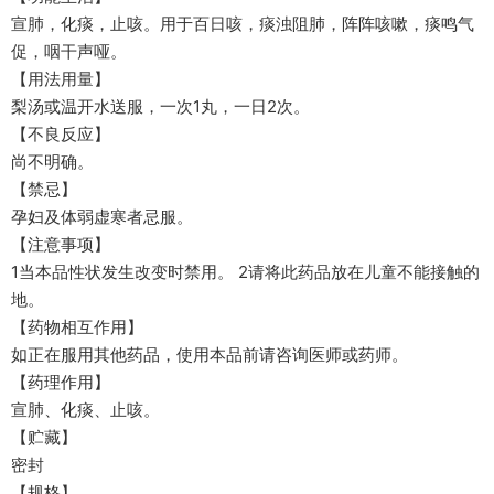
宣肺，化痰，止咳。用于百日咳，痰浊阻肺，阵阵咳嗽，痰鸣气
促，咽干声哑。
【用法用量】
梨汤或温开水送服，一次1丸，一日2次。
【不良反应】
尚不明确。
【禁忌】
孕妇及体弱虚寒者忌服。
【注意事项】
1当本品性状发生改变时禁用。 2请将此药品放在儿童不能接触的
地。
【药物相互作用】
如正在服用其他药品，使用本品前请咨询医师或药师。
【药理作用】
宣肺、化痰、止咳。
【贮藏】
密封
【规格】