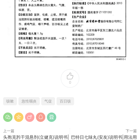
0
咳嗽
急性咽炎
气促
百日咳
上一篇
下一篇
头孢克肟干混悬剂(立健克)说明书|
巴特日七味丸(安友)说明书|用法用