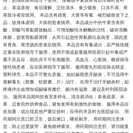
用，必须在医师指导下使用。 便秘或平素就有胃部冷痛时发时
止、喜温喜按、食后缓解、泛吐清水、食少腹胀、口淡不渴、畏
寒肢冷者应慎用。 本品含有雄黄、大黄等有毒、峻烈破瘀攻下之
品，故身体虚弱、大病初愈者慎用。 本品成分中的牛黄含有胆
酸，胆酸与胃黏膜接触后，可增加酸性水解酶的活性，破坏溶酶
体膜，损害胃黏膜屏障，从而引起急性胃黏膜出血病变，因此患
有胃炎、胃溃疡的患者应慎用。 本品含有有毒成分，应严格按规
定量在医师指导下服用，使用不慎或超量服用容易引起中毒或严
重不良反应，因此亦不可长期服用。 高血压、心脏病、糖尿病等
慢性病患者，应在医师指导下服用。 服用蜜丸剂前应除去蜡皮、
塑料球壳，本品不可整丸吞服。 如妊娠期患牙龈炎，不可选用牛
黄解毒丸（胶囊、软胶囊、片）治疗。 在用于治疗牙龈炎时，如
疼痛伴出血增加或龈缘有糜烂、龈沟有溢脓，建议及时到医院诊
治。 服用本品期间饮食宜多样化，清淡易消化；多食蔬菜、水
果，忌食煎炸烘烤食品，避免食用有刺激性的食物。 服用本品症
状加重，或出现其他严重症状时，应停药并及时去医院诊治。 用
药期间注意口腔卫生，饭后漱口，睡前刷牙。 用药期间注意休
息，防止过度疲劳，避免精神紧张。 用药期间注意肝、肾功能复