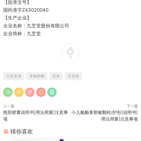
【批准文号】
国药准字Z43020040
【生产企业】
企业名称：九芝堂股份有限公司
企业简称：九芝堂
0
口舌生疮
牙龈肿痛
目赤
舌生疮
上一篇
下一篇
熊胆胶囊说明书|用法用量|注意事
小儿氨酚黄那敏颗粒(护彤)说明书|
项
用法用量|注意事项
猜你喜欢