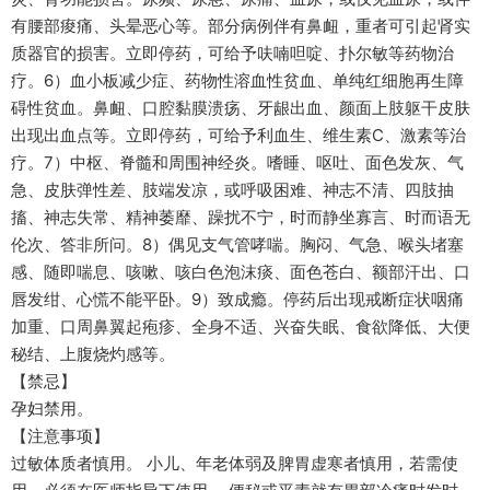
有腰部痠痛、头晕恶心等。部分病例伴有鼻衄，重者可引起肾实
质器官的损害。立即停药，可给予呋喃呾啶、扑尔敏等药物治
疗。6）血小板减少症、药物性溶血性贫血、单纯红细胞再生障
碍性贫血。鼻衄、口腔黏膜溃疡、牙龈出血、颜面上肢躯干皮肤
出现出血点等。立即停药，可给予利血生、维生素C、激素等治
疗。7）中枢、脊髓和周围神经炎。嗜睡、呕吐、面色发灰、气
急、皮肤弹性差、肢端发凉，或呼吸困难、神志不清、四肢抽
搐、神志失常、精神萎靡、躁扰不宁，时而静坐寡言、时而语无
伦次、答非所问。8）偶见支气管哮喘。胸闷、气急、喉头堵塞
感、随即喘息、咳嗽、咳白色泡沫痰、面色苍白、额部汗出、口
唇发绀、心慌不能平卧。9）致成瘾。停药后出现戒断症状咽痛
加重、口周鼻翼起疱疹、全身不适、兴奋失眠、食欲降低、大便
秘结、上腹烧灼感等。
【禁忌】
孕妇禁用。
【注意事项】
过敏体质者慎用。 小儿、年老体弱及脾胃虚寒者慎用，若需使