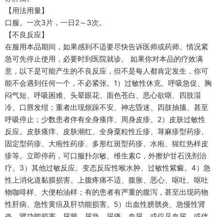
【用法用量】
口服。一次3片，一日2～3次。
【不良反应】
在服用本品期间，如果感到不适要尽快告诉医师或药师。情况紧
急可先停止使用，必要时到医院就诊。 如果你对本品的疗效满
意，以下是可能产生的不良反应，但不是每人都肯定发生，你可
能不会遇到任何一个，不必紧张。1）过敏性休克。呼吸急促、胸
闷气短、呼吸困难、头晕眼花、面色苍白、恶心欲呕、四肢湿
冷、口唇发绀；重者出现烦躁不安、神志昏迷、四肢抽搐、甚至
呼吸停止；少数患者伴有全身瘙痒、周身皮疹。2）皮肤过敏性
反应。皮肤瘙痒、皮肤潮红、全身粟粒性丘疹、荨麻疹型药疹、
固定型药疹、大疱性药疹、多形红斑型药疹、水疱、猩红热样皮
疹等。立即停药，可口服扑尔敏、维生素C，外擦炉甘石洗剂治
疗。3）其他过敏反应。变态反应性喉水肿、过敏性紫癜。4）急
性上消化道黏膜损害。上腹疼痛不适、腹胀、恶心、呕吐、呕吐
物咖啡样、大便柏油样；有的患者有严重的腹泻，甚至出现药物
性肝病、急性黄疸及肝功能损害。5）出血性膀胱炎、急慢性肾
炎、肾功能损害。尿频、尿急、尿痛、血尿，或仅见血尿，或伴