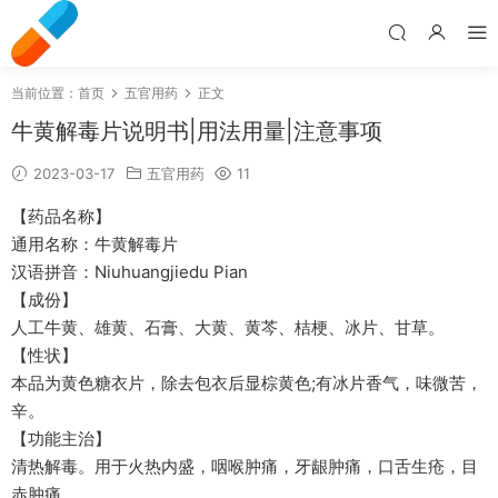
当前位置：
首页
五官用药
正文
牛黄解毒片说明书|用法用量|注意事项
2023-03-17
五官用药
11
【药品名称】
通用名称：牛黄解毒片
汉语拼音：Niuhuangjiedu Pian
【成份】
人工牛黄、雄黄、石膏、大黄、黄芩、桔梗、冰片、甘草。
【性状】
本品为黄色糖衣片，除去包衣后显棕黄色;有冰片香气，味微苦，
辛。
【功能主治】
清热解毒。用于火热内盛，咽喉肿痛，牙龈肿痛，口舌生疮，目
赤肿痛。