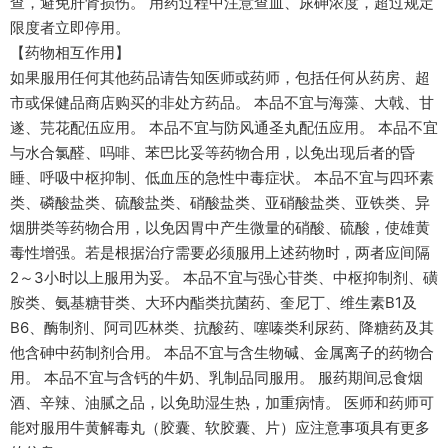
查，避免肝肾损伤。 用药过程中注意查血、尿砷浓度，超过规定
限度者立即停用。
【药物相互作用】
如果服用任何其他药品请告知医师或药师，包括任何从药房、超
市或保健品商店购买的非处方药品。 本品不宜与海藻、大戟、甘
遂、芫花配伍应用。 本品不宜与防风通圣丸配伍应用。 本品不宜
与水合氯醛、吗啡、苯巴比妥等药物合用，以免出现后者的昏
睡、呼吸中枢抑制、低血压的急性中毒症状。 本品不宜与四环素
类、磷酸盐类、硫酸盐类、硝酸盐类、亚硝酸盐类、亚铁类、异
烟肼类等药物合用，以免因胃中产生微量的硝酸、硫酸，使雄黄
毒性增强。若是根据治疗需要必须服用上述药物时，两者应间隔
2～3小时以上服用为妥。 本品不宜与强心苷类、中枢抑制剂、磺
胺类、氨基糖苷类、大环内酯类抗菌药、奎尼丁、维生素B1及
B6、酶制剂、阿司匹林类、抗酸药、噻嗪类利尿药、降糖药及其
他含砷中药制剂合用。 本品不宜与含生物碱、金属离子的药物合
用。 本品不宜与含钙的牛奶、乳制品同服用。 服药期间忌食烟
酒、辛辣、油腻之品，以免助湿生热，加重病情。 医师和药师可
能对服用牛黄解毒丸（胶囊、软胶囊、片）应注意事项具有更多