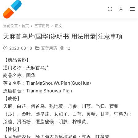
当前位置：
首页
五官用药
正文
天麻首乌片(国华)说明书|用法用量|注意事项
2023-03-18
五官用药
12
【药品名称】
通用名称：天麻首乌片
商品名称：国华
英文名称：TianMaShouWuPian(GuoHua)
汉语拼音：Tianma Shouwu Pian
【成份】
天麻、白芷、何首乌、熟地黄、丹参、川芎、当归、蒺藜
（炒）、桑叶、墨旱莲、女贞子、白芍、黄精、甘草。辅料为：
蔗糖、滑石粉、硬脂酸镁、明胶、柠檬黄。
【性状】
本品为糖衣片，除去包衣后显棕褐色；气香，味微苦。