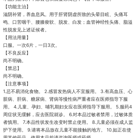
【功能主治】
滋阴补肾，养血息风。用于肝肾阴虚所致的头晕目眩、头痛耳
鸣、口苦咽干、腰膝痠软、脱发、白发；血管神经性头痛、脂溢
性脱发见上述证候者。
【用法用量】
口服。一次6片，一日3次。
【不良反应】
尚不明确。
【禁忌】
尚不明确。
【注意事项】
1.忌不易消化食物。 2.感冒发热病人不宜服用。 3.有高血压、心
脏病、肝病、糖尿病、肾病等慢性病严重者应在医师指导下服
用。 4.儿童、孕妇、哺乳期妇女应在医师指导下服用。 5.服药4
周症状无缓解，应去医院就诊。 6.对本品过敏者禁用，过敏体质
者慎用。 7.本品性状发生改变时禁止使用。 8.儿童必须在成人监
护下使用。 9.请将本品放在儿童不能接触的地方。 10.如正在使
用其他药品，使用本品前请咨询医师或药师。