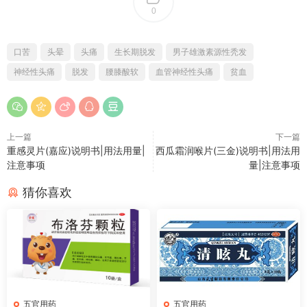
0
口苦
头晕
头痛
生长期脱发
男子雄激素源性秃发
神经性头痛
脱发
腰膝酸软
血管神经性头痛
贫血
上一篇
下一篇
重感灵片(嘉应)说明书|用法用量|
西瓜霜润喉片(三金)说明书|用法用
注意事项
量|注意事项
猜你喜欢
五官用药
五官用药