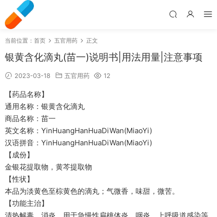
当前位置：
首页
五官用药
正文
银黄含化滴丸(苗一)说明书|用法用量|注意事项
2023-03-18
五官用药
12
【药品名称】
通用名称：银黄含化滴丸
商品名称：苗一
英文名称：YinHuangHanHuaDiWan(MiaoYi)
汉语拼音：YinHuangHanHuaDiWan(MiaoYi)
【成份】
金银花提取物，黄芩提取物
【性状】
本品为淡黄色至棕黄色的滴丸；气微香，味甜，微苦。
【功能主治】
清热解毒，消炎。用于急慢性扁桃体炎、咽炎、上呼吸道感染等