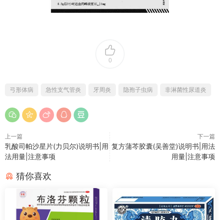
0
弓形体病
急性支气管炎
牙周炎
隐孢子虫病
非淋菌性尿道炎
上一篇
下一篇
乳酸司帕沙星片(力贝尔)说明书|用
复方蒲芩胶囊(吴善堂)说明书|用法
法用量|注意事项
用量|注意事项
猜你喜欢