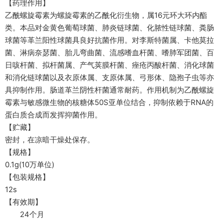
【药理作用】
乙酰螺旋霉素为螺旋霉素的乙酰化衍生物，属16元环大环内酯
类。本品对金黄色葡萄球菌、肺炎链球菌、化脓性链球菌、粪肠
球菌等革兰阳性球菌具良好抗菌作用。对李斯特菌属、卡他莫拉
菌、淋病奈瑟菌、胎儿弯曲菌、流感嗜血杆菌、嗜肺军团菌、百
日咳杆菌、拟杆菌属、产气荚膜杆菌、痤疮丙酸杆菌、消化球菌
和消化链球菌以及衣原体属、支原体属、弓形体、隐孢子虫等亦
具抑制作用。肠道革兰阴性杆菌通常耐药。作用机制为乙酰螺旋
霉素与敏感微生物的核糖体50S亚单位结合，抑制依赖于RNA的
蛋白质合成而发挥抑菌作用。
【贮藏】
密封，在凉暗干燥处保存。
【规格】
0.1g(10万单位)
【包装规格】
12s
【有效期】
24个月