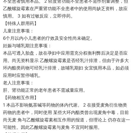
不全患者慎用本品。 2 轻度肾功能不全患者不需作剂量调整，但
乙酰螺旋霉素在严重肾功能不全患者中的使用尚缺乏资料，故应
慎用。 3 如有过敏反应，立即停药。
【特殊人群用药】
儿童注意事项：
6个月以内小儿患者的疗效及安全性尚未确定。
妊娠与哺乳期注意事项：
本品可透入胎盘，故在孕妇中应用需充分权衡利弊后决定是否应
用。尚无资料显示 乙酰螺旋霉素是否经乳汁排泄，但由于许多大
环内酯类药物可经乳汁排泄，故哺乳期妇 女宜慎用本品，如必须
应用时应暂停哺乳。
老人注意事项：
肝、肾功能正常的老年患者不需减量应用。
【药物相互作用】
1 本品不影响氨茶碱等药物的体内代谢。 2 在接受麦角衍生物类
药物的患者中，同时使用 某些大环内酯类曾出现麦角中毒，目前
尚无麦 角与乙酰螺旋霉素相互作用的报道，但理论上 仍存在这一
可能性。因此乙酰螺旋霉素与麦角 不宜同时服用。