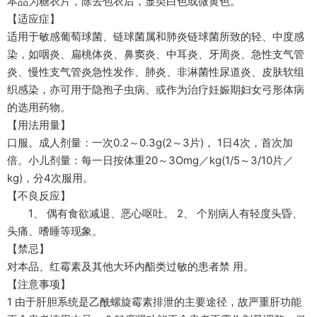
本品为糖衣片，除去包衣后，显类白色或微黄色。
【适应症】
适用于敏感葡萄球菌、链球菌属和肺炎链球菌所致的轻、中度感
染，如咽炎、扁桃体炎、鼻窦炎、中耳炎、牙周炎、急性支气管
炎、慢性支气管炎急性发作、肺炎、非淋菌性尿道炎、皮肤软组
织感染，亦可用于隐孢子虫病、或作为治疗妊娠期妇女弓形体病
的选用药物。
【用法用量】
口服。成人剂量：一次0.2～0.3g(2～3片)， 1日4次，首次加
倍。小儿剂量：每一日按体重20～3Omg／kg(1/5～3/10片／
kg)，分4次服用。
【不良反应】
1、 偶有食欲减退、恶心呕吐。 2、 个别病人有轻度头昏、
头痛、嗜睡等现象。
【禁忌】
对本品、红霉素及其他大环内酯类过敏的患者禁 用。
【注意事项】
1 由于肝胆系统是乙酰螺旋霉素排泄的主要途径，故严重肝功能