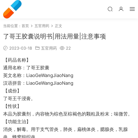
当前位置：
首页
五官用药
正文
了哥王胶囊说明书|用法用量|注意事项
2023-03-18
五官用药
22
【药品名称】
通用名称：了哥王胶囊
英文名称：LiaoGeWangJiaoNang
汉语拼音：LiaoGeWangJiaoNang
【成份】
了哥王干浸膏。
【性状】
本品为胶囊剂，内容物为棕色至棕褐色的颗粒及粉末；味微苦。
【功能主治】
消炎，解毒。用于支气管炎，肺炎，扁桃体炎，腮腺炎，乳腺
炎，蜂窝组织炎。