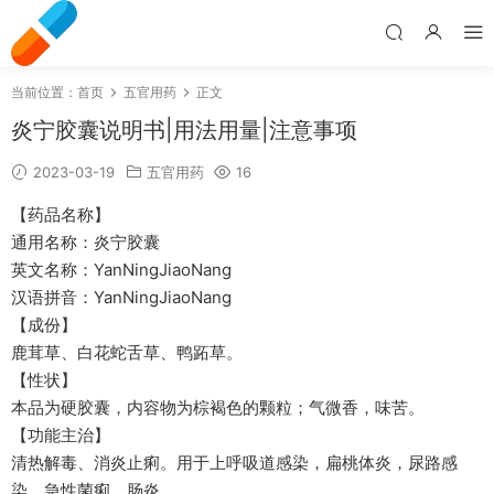
当前位置：
首页
五官用药
正文
炎宁胶囊说明书|用法用量|注意事项
2023-03-19
五官用药
16
【药品名称】
通用名称：炎宁胶囊
英文名称：YanNingJiaoNang
汉语拼音：YanNingJiaoNang
【成份】
鹿茸草、白花蛇舌草、鸭跖草。
【性状】
本品为硬胶囊，内容物为棕褐色的颗粒；气微香，味苦。
【功能主治】
清热解毒、消炎止痢。用于上呼吸道感染，扁桃体炎，尿路感
染，急性菌痢，肠炎。