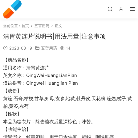
当前位置：
首页
五官用药
正文
清胃黄连片说明书|用法用量|注意事项
2023-03-19
五官用药
14
【药品名称】
通用名称：清胃黄连片
英文名称：QingWeiHuangLianPian
汉语拼音：Qingwei Huanglian Pian
【成份】
黄连,石膏,桔梗,甘草,知母,玄参,地黄,牡丹皮,天花粉,连翘,栀子,黄
柏,黄芩,赤芍
【性状】
本品为糖衣片，除去糖衣后显深棕色；味苦。
【功能主治】
清胃泻火，解毒消肿。用于口舌生疮，齿龈、咽喉肿痛。