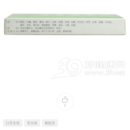
0
口舌生疮
舌生疮
裂纹舌