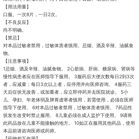
【用法用量】
口服。一次8片，一日2次。
【不良反应】
尚不明确。
【禁忌】
对本品过敏者禁用，过敏体质者慎用。忌烟、酒及辛辣、油腻食
物。
【注意事项】
1忌烟、酒及辛辣、油腻食物。 2心脏病、肝病、糖尿病、肾病等
慢性病患者应在医师指导下服用。 3服药后大便次数每日2到3次
者，应减量；每日3次以上者，应停用并向医师咨询。 4服药三
天后症状无改善，或加重者，应立即停药并去医院就诊。 5小
儿、孕妇、年老体弱及脾胃虚寒者慎用，若需使用，必须在医师
指导下使用。 6对本品过敏者禁用，过敏体质者慎用。 7药品性
状发生改变时禁止服用。 8儿童必须在成人监护下使用。 9请将
此药品放在儿童不能接触的地方。 10如正在服用其他药品，使用
本品前请咨询医师或药师。
【药物相互作用】