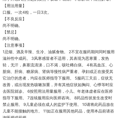
【用法用量】
口服。一次4粒，一日3次。
【不良反应】
尚不明确。
【禁忌】
尚不明确。
【注意事项】
1忌烟、酒及辛辣、生冷、油腻食物。 2不宜在服药期间同时服用
滋补性中成药。 3风寒感冒者不适用，其表现为恶寒重，发热
轻，无汗，鼻塞流清涕，口不渴，咳吐稀白痰。 4有高血压、心
脏病、肝病、糖尿病、肾病等慢性病严重者、孕妇或正在接受其
它治疗的患者，均应在医师指导下服用。 5服药三天后，症状无
改善，或出现发热咳嗽加重，并有其他症状如胸闷、心悸等时应
去医院就诊。 6按照用法用量服用，小儿、年老体虚者应在医师
指导下服用。 7连续服用应向医师咨询。 8药品性状发生改变时
禁止服用。 9儿童必须在成人的监护下使用。 10请将此药品放在
儿童不能接触的地方。 11如正在服用其他药品，使用本品前请咨
询医师或药师。