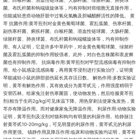
菌、白喉杆菌、溶血性链球菌、大肠杆菌、绿脓杆菌、肺炎球
菌、布氏杆菌和钩端级旋体等，均有抑制对癌细胞无直接作用，
但能减轻患癌动物肝脏中过氧化氢酶及胆碱醋醉活性的降低。 黄
芩 抗菌作用:黄芩煎剂对金黄色葡萄球菌、霍乱弧菌、伤寒杆菌、
副伤寒杆菌、痢疾杆菌、白喉杆菌、溶血性链球菌、大肠杆菌、
绿脓杆茵、肺炎球茵、布氏杆菌和钩端螺旋体等，均有抑制作
用。有人证明，它是许多中草药中，对金黄色葡萄球菌、绿脓杆
菌及霍乱弧菌的抑制作用较强者。此外，对白色念株菌和衷皮癣
菌也有抑制作用。 抗病毒作用:黄琴煎剂对甲型流感病毒有抑制作
用。给小鼠感染流感病毒，再用黄芩浸剂进行实验治疗，证明黄
琴能减轻小鼠的肺部损伤延长其存活日数。 解热作用:多数实验证
明，黄芩有解热作用，其有效成分为黄芩甙元，作用强度稍弱于
安替匹林。给家兔注射伤寒菌苗，使动物发热，然后给服黄芩煎
剂(相当于生药2g/kg)可见体温下降。用热穿刺法使家兔发热，黄
芩亦有降温作用。而对健康家兔无降温作用。 利尿作用:动物实验
证明，黄芩煎剂及没剂对猫和狗均有明显的利尿作用。给静脉注
射黄芩甙10-20mg/kg，可见明显的利尿作用，黄芩甙元的利尿
作用更强。 镇静作用及降压作用:临床和动物实验均证明，黄芩有