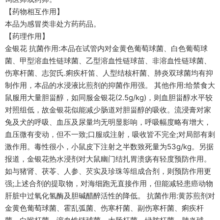
【药物相互作用】
本品为感冒类非处方药药品。
【药理作用】
金银花 抗菌作用:本品在试管内对金黄色葡萄球菌、白色葡萄球
菌、甲型溶血性链球菌、乙型溶血性链球苗、非溶血性链球菌、
伤寒杆菌、志贺氏.痢疾杆笛、人型结核杆菌、肺炎双球菌均有抑
制作用，本品的水浸液比煎剂的抑菌作用强。 其他作用:给禁食大
鼠服用大量胆甾醇，如同服金银花(2.5g/kg)，则血胆甾醇水平较
对照组低，故金银花似能减少肠道对胆甾醇的吸收。流浸膏对家
兔及犬的呼吸、血压及尿量均无明显影响，呼吸幅度略有增大，
血压微有变动，但不一致;口服或注射，吸收皆不完全;对局部有刺
激作用。毒性很小，小鼠皮下注射之半数致死量为53g/kg。另据
报道，金银花热水浸剂对大鼠幽门结扎胃溃疡有轻度预防作用。
如与猪肾、茯苓、人参、芡实及珍珠等组成合剂，则预防作用更
强;上述合剂的提取物，对海细跑无直接作用，但能减轻患癌动物
肝脏中过氧化氢酶及胆碱醋醉活性的降低。 抗菌作用:黄苏煎剂对
金黄色葡萄球菌、霍乱弧菌、伤寒杆菌、副伤寒杆菌、痢疾杆