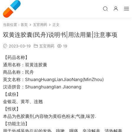
当前位置：
首页
五官用药
正文
双黄连胶囊(民舟)说明书|用法用量|注意事项
2023-03-19
五官用药
19
【药品名称】
通用名称：双黄连胶囊
商品名称：民舟
英文名称：ShuangHuangLianJiaoNang(MinZhou)
汉语拼音：Shuanghuanglian Jiaonang
【成份】
金银花、黄芩、连翘
【性状】
本品为色胶囊剂,内容物为黄棕色粉末;气微,味苦.
【功能主治】
用于外感风热引起的发热，咳嗽，咽痛。辛凉解表，清热解毒。