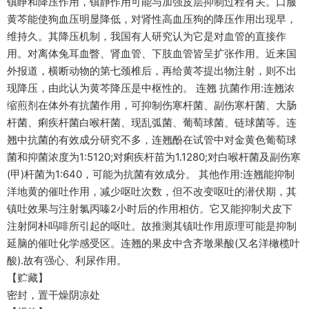
镇睁和降压作用，镇静作用可能与加强皮层抑制过程有关。口服
黄芩能使狗血压明显降低，对肾性高血压狗的降压作用出现早，
维持久。其降压机制，我国有人研究认为它是对血管的直接作
用。对离体兔耳血瞥、肾血管、下肢血管皆呈扩张作用。近来国
外报道，横断动物的第七颈椎后，再给黄芩提出物注射，则不出
现降压，由此认为黄芩降压是中枢性的。 连翘 抗菌作用:连翘浓
缩煎剂在体外有抗菌作用，可抑制伤寒杆菌、副伤寒杆菌、大肠
杆菌、痢疾杆菌白喉杆菌、现乱弧菌、葡萄球菌、链球菌等。连
翘中抗菌的有效成分研究不多，连翘酚在试管中对金黄色葡萄球
菌和抑菌浓度为1:5120;对痢疾杆苗为1.1280;对白喉杆菌及副伤寒
(甲)杆菌为1:640，可能为抗菌有效成分。 其他作用:连翘能抑制
洋地黄的催吐作用，减少呕吐次数，但不改变呕吐的潜伏期，其
镇吐效果与注射氯丙嗪2小时后的作用相仿。它又能抑制犬皮下
注射阿朴吗啡所引起的呕吐。故推测其镇吐作用原理可能是抑制
延脑的催吐化学感受区。连翘的果皮中含齐墩果酸(又名洋橄榄叶
酸).故有强心、利尿作用。
【贮藏】
密封，置干燥阴凉处