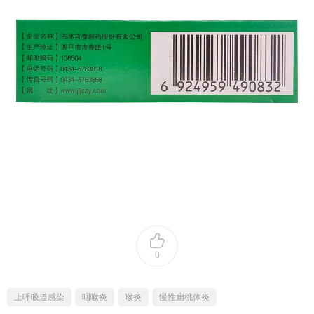
0
上呼吸道感染
咽喉炎
喉炎
慢性扁桃体炎