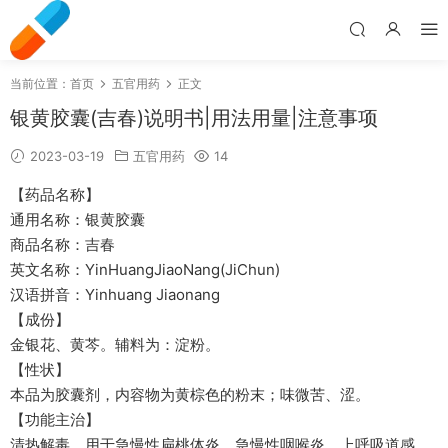
当前位置：
首页
五官用药
正文
银黄胶囊(吉春)说明书|用法用量|注意事项
2023-03-19
五官用药
14
【药品名称】
通用名称：银黄胶囊
商品名称：吉春
英文名称：YinHuangJiaoNang(JiChun)
汉语拼音：Yinhuang Jiaonang
【成份】
金银花、黄芩。辅料为：淀粉。
【性状】
本品为胶囊剂，内容物为黄棕色的粉末；味微苦、涩。
【功能主治】
清热解毒。用于急慢性扁桃体炎、急慢性咽喉炎、上呼吸道感