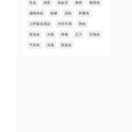
贫血
感冒
高血压
糖尿
糖尿病
扁桃体炎
咳嗽
湿热
胆囊炎
上呼吸道感染
月经不调
肺炎
尿道炎
头痛
疼痛
乏力
宫颈炎
气管炎
流感
阴道炎