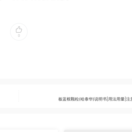
0
板蓝根颗粒(哈泰华)说明书|用法用量|注