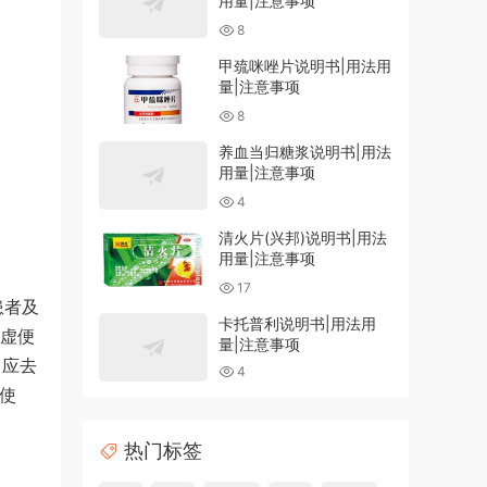
用量|注意事项
8
甲巯咪唑片说明书|用法用
量|注意事项
8
养血当归糖浆说明书|用法
用量|注意事项
4
清火片(兴邦)说明书|用法
用量|注意事项
17
患者及
卡托普利说明书|用法用
脾虚便
量|注意事项
，应去
4
下使
热门标签