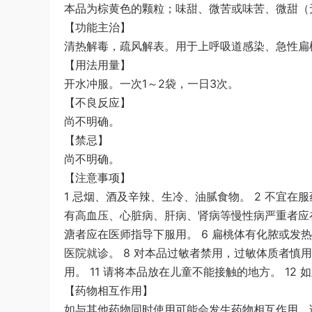
本品为棕黄色的颗粒；味甜、微苦或味苦、微甜（
【功能主治】
清热解毒，疏风解表。用于上呼吸道感染、急性扁
【用法用量】
开水冲服。一次1～2袋，一日3次。
【不良反应】
尚不明确。
【禁忌】
尚不明确。
【注意事项】
1 忌烟、酒及辛辣、生冷、油腻食物。 2 不宜在服
有高血压、心脏病、肝病、肾病等慢性病严重者应
溏者应在医师指导下服用。 6 扁桃体有化脓或发热
医院就诊。 8 对本品过敏者禁用，过敏体质者慎用
用。 11 请将本品放在儿童不能接触的地方。 1
【药物相互作用】
如与其他药物同时使用可能会发生药物相互作用，