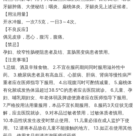
牙龈肿痛、大便秘结；咽炎、扁桃体炎、牙龈炎见上述证候者。
【用法用量】
开水冲服。一次7.5克，一日3～4次。
【不良反应】
偶见皮疹，恶心，腹泻，腹痛。
【禁忌】
孕妇、绞窄性肠梗阻患者及结、直肠黑变病患者禁用。
【注意事项】
1.忌烟、酒及辛辣食物。 2.不宜在服药期间同时服用滋补性中
药。 3.糖尿病患者及有高血压、心脏病、肝病、肾病等慢性病严
重者应在医师指导下服用。 4.出现腹泻时可酌情减量。 5.扁桃体
有化脓或发热体温超过38.5℃的患者应去医院就诊。 6.儿童、孕
妇、哺乳期妇女、年老体弱及脾虚便溏者应在医师指导下服用。
7.严格按用法用量服用，本品不宜长期服用。 8.服药3天症状无缓
解，应去医院就诊。 9.对本品过敏者禁用，过敏体质者慎用。
10.本品性状发生改变时禁止使用。 11.儿童必须在成人监护下使
用。 12.请将本品放在儿童不能接触的地方。 13.如正在使用其他
药品，使用本品前请咨询医师或药师。