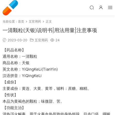
当前位置：
首页
五官用药
正文
一清颗粒(天银)说明书|用法用量|注意事项
2023-03-20
五官用药
24
【药品名称】
通用名称：一清颗粒
商品名称：天银
英文名称：YiQingKeLi(TianYin)
汉语拼音：YiQingKeLi
【成份】
主要成份：黄连、大黄、黄芩，辅料：蔗糖、糊精。
【性状】
本品为黄褐色的颗粒；味微甜、苦。
【功能主治】
清热泻火解毒。用于火毒血热所致的身热烦躁、目赤口疮、咽喉