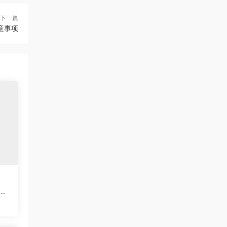
下一篇
意事项
量|