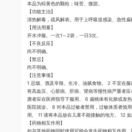
本品为棕黄色的颗粒；味苦、微甜。
【功能主治】
清热解毒，疏风解表。用于上呼吸道感染、急性扁
【用法用量】
开水冲服。一次1～2袋，一日3次。
【不良反应】
尚不明确。
【禁忌】
尚不明确。
【注意事项】
1 忌烟、酒及辛辣、生冷、油腻食物。 2 不宜在服
有高血压、心脏病、肝病、肾病等慢性病严重者应
溏者应在医师指导下服用。 6 扁桃体有化脓或发热
医院就诊。 8 对本品过敏者禁用，过敏体质者慎用
用。 11 请将本品放在儿童不能接触的地方。 1
【药物相互作用】
如与其他药物同时使用可能会发生药物相互作用，