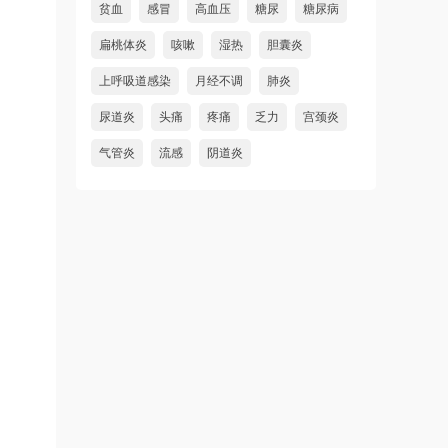
贫血
感冒
高血压
糖尿
糖尿病
扁桃体炎
咳嗽
湿热
胆囊炎
上呼吸道感染
月经不调
肺炎
尿道炎
头痛
疼痛
乏力
宫颈炎
气管炎
流感
阴道炎