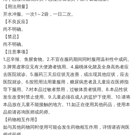
【用法用量】
开水冲服。一次1～2袋，一日二次。
【不良反应】
尚不明确。
【禁忌】
尚不明确。
【注意事项】
1.忌辛辣、鱼腥食物。2.不宜在服药期间同时服用温补性中成药。
3.脾胃虚寒症见有大便溏者慎用。4.扁桃体化脓及全身高热者应
去医院就诊。5.服药三天后症状无改善，或出现其他症状，应去
医院就诊。6.按照用法用量服用，糖尿病患者及儿童应在医师指
导下服用。7.对本品过敏者禁用，过敏体质者慎用。8.本品性状
发生改变时禁止使用。9.儿童必须在成人的监护下使用。10.请将
本品放在儿童不能接触的地方。11.如正在使用其他药品，使用本
品前请咨询医师或药师。
【药物相互作用】
如与其他药物同时使用可能会发生药物相互作用，详情请咨询医
师或药师。