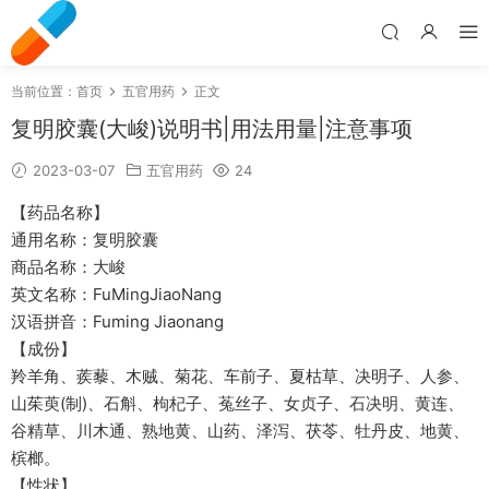
当前位置：
首页
五官用药
正文
复明胶囊(大峻)说明书|用法用量|注意事项
2023-03-07
五官用药
24
【药品名称】
通用名称：复明胶囊
商品名称：大峻
英文名称：FuMingJiaoNang
汉语拼音：Fuming Jiaonang
【成份】
羚羊角、蒺藜、木贼、菊花、车前子、夏枯草、决明子、人参、
山茱萸(制)、石斛、枸杞子、菟丝子、女贞子、石决明、黄连、
谷精草、川木通、熟地黄、山药、泽泻、茯苓、牡丹皮、地黄、
槟榔。
【性状】