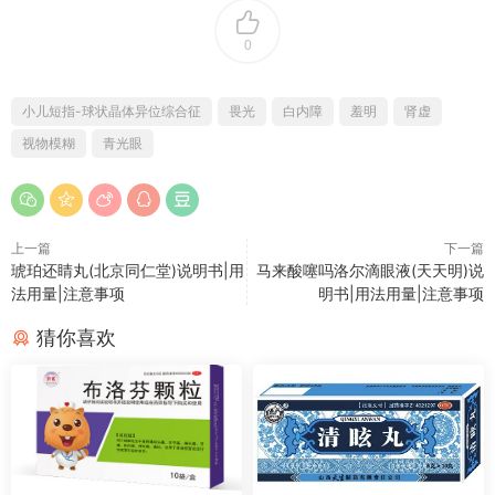
0
小儿短指-球状晶体异位综合征
畏光
白内障
羞明
肾虚
视物模糊
青光眼
上一篇
下一篇
琥珀还睛丸(北京同仁堂)说明书|用
马来酸噻吗洛尔滴眼液(天天明)说
法用量|注意事项
明书|用法用量|注意事项
猜你喜欢