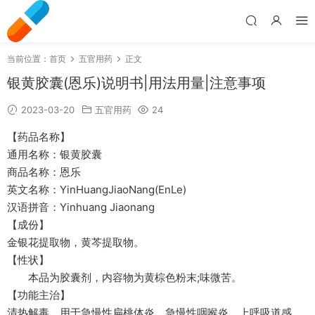
当前位置：
首页
五官用药
正文
银黄胶囊(恩乐)说明书|用法用量|注意事项
2023-03-20
五官用药
24
【药品名称】
通用名称：银黄胶囊
商品名称：恩乐
英文名称：YinHuangJiaoNang(EnLe)
汉语拼音：Yinhuang Jiaonang
【成份】
金银花提取物，黄芩提取物。
【性状】
本品为胶囊剂，内容物为黄棕色粉末;味微苦。
【功能主治】
清热解毒。用于急慢性扁桃体炎、急慢性咽喉炎、上呼吸道感