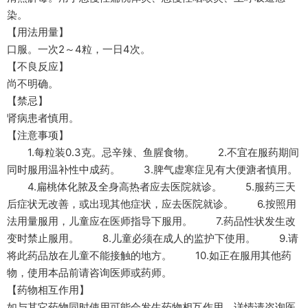
染。
【用法用量】
口服。一次2～4粒，一日4次。
【不良反应】
尚不明确。
【禁忌】
肾病患者慎用。
【注意事项】
1.每粒装0.3克。忌辛辣、鱼腥食物。 2.不宜在服药期间
同时服用温补性中成药。 3.脾气虚寒症见有大便溏者慎用。
4.扁桃体化脓及全身高热者应去医院就诊。 5.服药三天
后症状无改善，或出现其他症状，应去医院就诊。 6.按照用
法用量服用，儿童应在医师指导下服用。 7.药品性状发生改
变时禁止服用。 8.儿童必须在成人的监护下使用。 9.请
将此药品放在儿童不能接触的地方。 10.如正在服用其他药
物，使用本品前请咨询医师或药师。
【药物相互作用】
如与其它药物同时使用可能会发生药物相互作用，详情请咨询医