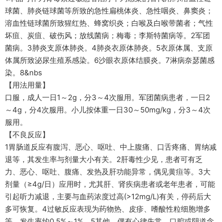
球菌、肺炎链球菌等所致的急性扁桃体炎、急性咽炎、鼻窦炎；
溶血性链球菌所致猩红热、蜂窝织炎；白喉及白喉带菌者；气性
坏疽、炭疽、破伤风；放线菌病；梅毒；李斯特菌病等。2军团
菌病。3肺炎支原体肺炎。4肺炎衣原体肺炎。5衣原体属、支原
体属所致泌尿生殖系感染。6沙眼衣原体结膜炎。7淋病奈瑟菌感
染。8&nbs
【用法用量】
口服，成人一日1～2g，分3～4次服用。军团菌病患者，一日2
～4g，分4次服用。小儿按体重一日30～50mg/kg，分3～4次
服用。
【不良反应】
1胃肠道反应有腹泻、恶心、呕吐、中上腹痛、口舌疼痛、胃纳减
退等，其发生率与剂量大小有关。2肝毒性少见，患者可有乏
力、恶心、呕吐、腹痛、发热及肝功能异常，偶见黄疸等。3大
剂量（≥4g/日）应用时，尤其肝、肾疾病患者或老年患者，可能
引起听力减退，主要与血药浓度过高(>12mg/L)有关，停药后大
多可恢复。4过敏反应表现为药物热、皮疹、嗜酸性粒细胞增多
等，发生率约0.5%～1%。5其他，偶有心律失常，口腔或阴道念