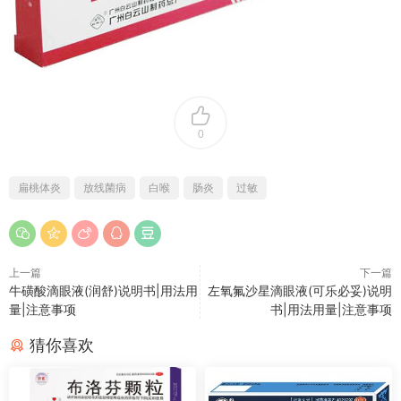
0
扁桃体炎
放线菌病
白喉
肠炎
过敏
上一篇
下一篇
牛磺酸滴眼液(润舒)说明书|用法用
左氧氟沙星滴眼液(可乐必妥)说明
量|注意事项
书|用法用量|注意事项
猜你喜欢