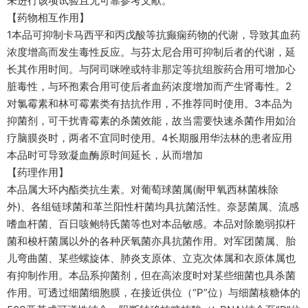
未进行该项试验且无可靠参考文献。
【药物相互作用】
1本品可抑制卡马西平和丙戊酸等抗癫痫药物的代谢，导致其血药
浓度增高而发生毒性反应。与芬太尼合用可抑制后者的代谢，延
长其作用时间。与阿司咪唑或特非那定等抗组胺药合用可增加心
脏毒性，与环孢素合用可使后者血药浓度增加而产生肾毒性。2
对氯霉素和林可霉素类有拮抗作用，不推荐同时使用。3本品为
抑菌剂，可干扰青霉素的杀菌效能，故当需要快速杀菌作用如治
疗脑膜炎时，两者不宜同时使用。4长期服用华法林的患者应用
本品时可导致凝血酶原时间延长，从而增加
【药理作用】
本品属大环内酯类抗生素。对葡萄球菌属(耐甲氧西林菌株除
外)、各组链球菌和革兰阳性杆菌均具抗菌活性。奈瑟菌属、流感
嗜血杆菌、百日咳鲍特氏菌等也对本品敏感。本品对除脆弱拟杆
菌和梭杆菌属以外的各种厌氧菌亦具抗菌作用。对军团菌属、胎
儿弯曲菌、某些螺旋体、肺炎支原体、立克次体属和衣原体属也
有抑制作用。本品系抑菌剂，但在高浓度时对某些细菌也具杀菌
作用。可透过细菌细胞膜，在接近供位（“P”位）与细菌核糖体的