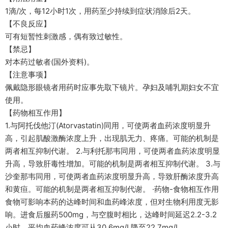
1滴/次，每12小时1次，用药至少持续到症状消除后2天。
【不良反应】
可有短暂性刺激感，偶有致过敏性。
【禁忌】
对本药过敏者(国外资料)。
【注意事项】
佩戴隐形眼镜者用药时应事先取下镜片。孕妇及哺乳期妇女不宜
使用。
【药物相互作用】
1.与阿托伐他汀(Atorvastatin)同用，可使两者血药浓度明显升
高，引起肌酸激酶浓度上升，出现肌无力、疼痛。可能的机制是
两者相互抑制代谢。 2.与利托那韦同用，可使两者血药浓度明显
升高，导致肝毒性增加。可能的机制是两者相互抑制代谢。 3.与
沙奎那韦同用，可使两者血药浓度明显升高，导致肝酶浓度升高
和黄疸。可能的机制是两者相互抑制代谢。 ·药物-食物相互作用
食物可影响本药的达峰时间和血药峰浓度，但对生物利用度无影
响。进食后服药500mg，与空腹时相比，达峰时间延迟2.2-3.2
小时，平均血药峰浓度可从30.6mg/L降至22.7mg/L。