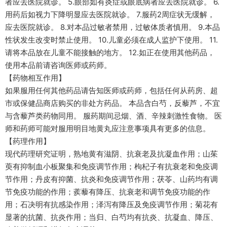
者应去医院就诊。 5.眼部如有炎症或眼底病者应去医院就诊。 6.
用药后如视力下降明显应去医院就诊。 7.服药2周症状无缓解，
应去医院就诊。 8.对本品过敏者禁用，过敏体质者慎用。 9.本品
性状发生改变时禁止使用。 10.儿童必须在成人监护下使用。 11.
请将本品放在儿童不能接触的地方。 12.如正在使用其他药品，
使用本品前请咨询医师或药师。
【药物相互作用】
如果服用任何其他药品请告知医师或药师，包括任何从药房、超
市或保健品商店购买的非处方药品。 本品含白芍，反藜芦，不宜
与含藜芦类药物同用。 服药期间忌烟、酒、辛辣刺激性食物。 医
师和药师可能对服用明目地黄丸应注意事项具有更多的信息。
【药理作用】
现代药理研究证明，熟地黄有滋阴、抗衰老及抗凝血作用；山茱
萸有抑制血小板聚集和免疫调节作用；枸杞子有抗衰老和免疫调
节作用；丹皮有抑菌、抗炎和免疫调节作用；茯苓、山药均有调
节免疫功能的作用；蒺藜有降压、抗衰老和调节免疫功能的作
用；石决明有抗感染作用；泽泻有降压及免疫调节作用；菊花有
显著的抗菌、抗炎作用；当归、白芍均有抗炎、抗凝血、降压、