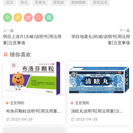
流泪
畏光
肝硬化
肾阴虚
视物模糊
迎风流泪
上一篇
下一篇
明目上清片(大峻)说明书|用法用
明目地黄丸(药城)说明书|用法用
量|注意事项
量|注意事项
猜你喜欢
五官用药
五官用药
布洛芬颗粒说明书|用法用量|
清眩丸说明书|用法用量|注意
注意事项
事项
2023-04-29
2023-04-29