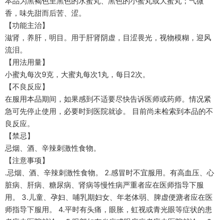
本品为黑褐色至黑色的水蜜丸、黑色的小蜜丸或大蜜丸；气微
香，味先甜而后苦、涩。
【功能主治】
滋肾，养肝，明目。用于肝肾阴虚，目涩畏光，视物模糊，迎风
流泪。
【用法用量】
小蜜丸每次9克，大蜜丸每次1丸，每日2次。
【不良反应】
在服用本品期间，如果感到不适要尽快告诉医师或药师。情况紧
急可先停止使用，必要时到医院就诊。 目前尚未检索到本品的不
良反应。
【禁忌】
忌烟、酒、辛辣刺激性食物。
【注意事项】
.忌烟、酒、辛辣刺激性食物。 2.感冒时不宜服用。有高血压、心
脏病、肝病、糖尿病、肾病等慢性病严重者应在医师指导下服
用。 3.儿童、孕妇、哺乳期妇女、年老体弱、脾虚便溏者应在医
师指导下服用。 4.平时有头痛，眼胀，虹视或青光眼等症状的患