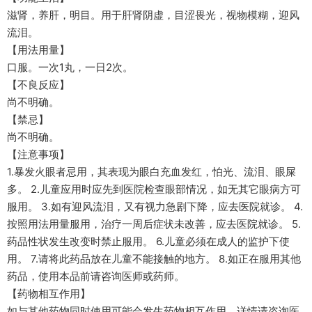
滋肾，养肝，明目。用于肝肾阴虚，目涩畏光，视物模糊，迎风
流泪。
【用法用量】
口服。一次1丸，一日2次。
【不良反应】
尚不明确。
【禁忌】
尚不明确。
【注意事项】
1.暴发火眼者忌用，其表现为眼白充血发红，怕光、流泪、眼屎
多。 2.儿童应用时应先到医院检查眼部情况，如无其它眼病方可
服用。 3.如有迎风流泪，又有视力急剧下降，应去医院就诊。 4.
按照用法用量服用，治疗一周后症状未改善，应去医院就诊。 5.
药品性状发生改变时禁止服用。 6.儿童必须在成人的监护下使
用。 7.请将此药品放在儿童不能接触的地方。 8.如正在服用其他
药品，使用本品前请咨询医师或药师。
【药物相互作用】
如与其他药物同时使用可能会发生药物相互作用，详情请咨询医