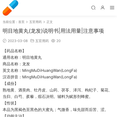
当前位置：
首页
五官用药
正文
明目地黄丸(龙发)说明书|用法用量|注意事项
2023-03-08
五官用药
20
【药品名称】
通用名称：明目地黄丸
商品名称：龙发
英文名称：MingMuDiHuangWan(LongFa)
汉语拼音：MingMuDiHuangWan(LongFa)
【成份】
熟地黄、酒萸肉、牡丹皮、山药、茯苓、泽泻、枸杞子、菊花、
当归、白芍、蒺藜，煆石决明。辅料为赋形剂蜂蜜。
【性状】
本品为黑褐色至黑色的大蜜丸；气微香，味先甜而后苦、涩。
【功能主治】