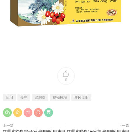
0
流泪
畏光
肾阴虚
视物模糊
迎风流泪
上一篇
下一篇
红霉素软膏(扬子洲)说明书|用法用
红霉素眼膏(马应龙)说明书|用法用