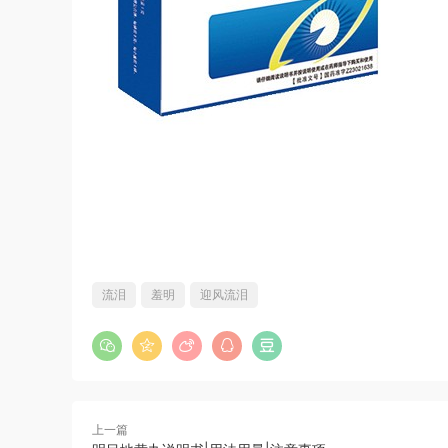
流泪
羞明
迎风流泪
上一篇