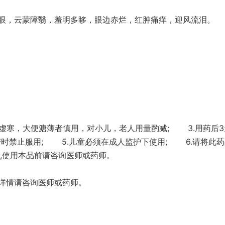
眼，云蒙障翳，羞明多眵，眼边赤烂，红肿痛痒，迎风流泪。
脾胃虚寒，大便溏薄者慎用，对小儿，老人用量酌减; 3.用药后
时禁止服用; 5.儿童必须在成人监护下使用; 6.请将此
,使用本品前请咨询医师或药师。
详情请咨询医师或药师。