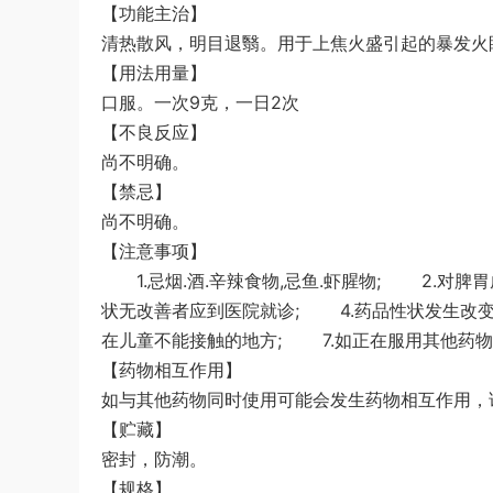
【功能主治】
清热散风，明目退翳。用于上焦火盛引起的暴发火
【用法用量】
口服。一次9克，一日2次
【不良反应】
尚不明确。
【禁忌】
尚不明确。
【注意事项】
1.忌烟.酒.辛辣食物,忌鱼.虾腥物; 2.对
状无改善者应到医院就诊; 4.药品性状发生改变
在儿童不能接触的地方; 7.如正在服用其他药物
【药物相互作用】
如与其他药物同时使用可能会发生药物相互作用，
【贮藏】
密封，防潮。
【规格】