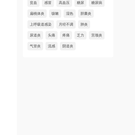
贫血
感冒
高血压
糖尿
糖尿病
扁桃体炎
咳嗽
湿热
胆囊炎
上呼吸道感染
月经不调
肺炎
尿道炎
头痛
疼痛
乏力
宫颈炎
气管炎
流感
阴道炎