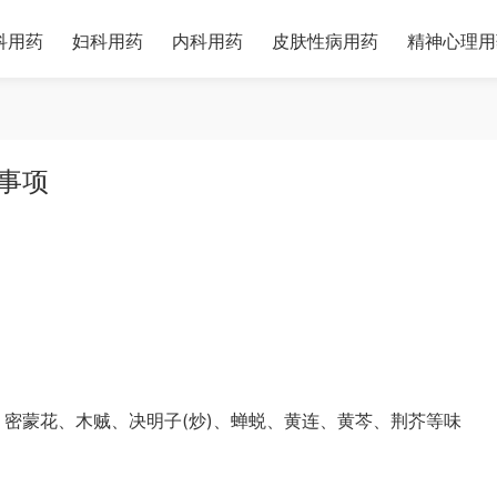
科用药
妇科用药
内科用药
皮肤性病用药
精神心理用
事项
)、密蒙花、木贼、决明子(炒)、蝉蜕、黄连、黄芩、荆芥等味