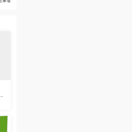
意事项
量|