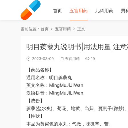
首页
五官用药
儿科用药
男
当前位置：
首页
五官用药
正文
明目蒺藜丸说明书|用法用量|注意
2023-03-09
五官用药
19
【药品名称】
通用名称：明目蒺藜丸
英文名称：MingMuJiJiWan
汉语拼音：MingMuJiLiWan
【成份】
蒺藜(盐水炙)、菊花、地黄、当归、蔓荆子(微炒
【性状】
本品为黄褐色的水丸；气微，味微辛、苦。