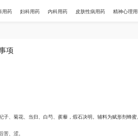
科用药
妇科用药
内科用药
皮肤性病用药
精神心理用
事项
杞子、菊花、当归、白芍、蒺藜，煆石决明。辅料为赋形剂蜂蜜
后苦、涩。