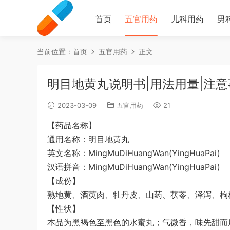
首页
五官用药
儿科用药
男
当前位置：
首页
五官用药
正文
明目地黄丸说明书|用法用量|注意
2023-03-09
五官用药
21
【药品名称】
通用名称：明目地黄丸
英文名称：MingMuDiHuangWan(YingHuaPai)
汉语拼音：MingMuDiHuangWan(YingHuaPai)
【成份】
熟地黄、酒萸肉、牡丹皮、山药、茯苓、泽泻、枸
【性状】
本品为黑褐色至黑色的水蜜丸；气微香，味先甜而