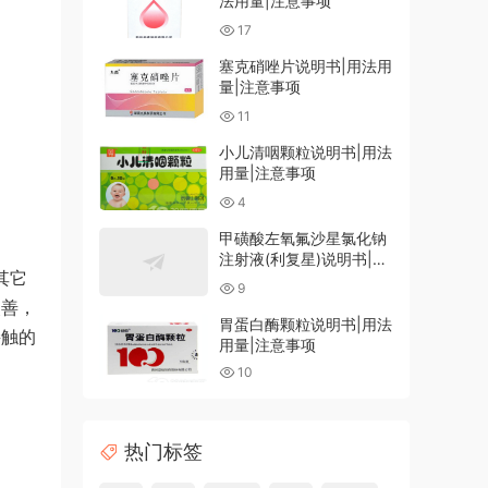
法用量|注意事项
17
塞克硝唑片说明书|用法用
量|注意事项
11
小儿清咽颗粒说明书|用法
用量|注意事项
4
甲磺酸左氧氟沙星氯化钠
注射液(利复星)说明书|用
其它
法用量|注意事项
9
改善，
胃蛋白酶颗粒说明书|用法
接触的
用量|注意事项
10
热门标签