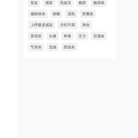
贫血
感冒
高血压
糖尿
糖尿病
扁桃体炎
咳嗽
湿热
胆囊炎
上呼吸道感染
月经不调
肺炎
尿道炎
头痛
疼痛
乏力
宫颈炎
气管炎
流感
阴道炎