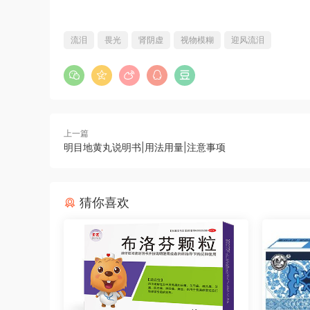
流泪
畏光
肾阴虚
视物模糊
迎风流泪
上一篇
明目地黄丸说明书|用法用量|注意事项
猜你喜欢