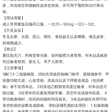
疹，对虫咬症和接触性皮炎也有效。亦可用于预防和治疗晕动
病。
【用法用量】
成人常用量饭后服药口服，一次25～50mg,一日2～3次。
【不良反应】
常见头晕、头昏、恶心、呕吐、食欲缺乏以及嗜睡。偶见皮疹、
粒细胞减少。
【禁忌】
重症肌无力、闭角型青光眼、前列腺肥大者禁用。对本品及赋形
剂过敏者禁用。新生儿、早产儿禁用。
【注意事项】
1幽门十二指肠梗阻、消化性溃疡所致幽门狭窄、膀胱颈狭窄、甲
状腺功能亢进、心血管病、高血压以及下呼吸道感染（包括哮
喘）者不宜用本品。 2对其他乙醇胺类高度过敏者，对本品也可
能过敏。 3应用本药后避免驾驶车辆、高空作业或操作机器。 4
肾功能衰竭时，给药的间隔时间应延长。 5本品的镇吐作用可给
某些疾病的诊断造成困难。 孕妇及哺乳期妇女用药： 1 妊娠期服
用本品，有使婴儿腭裂、腹股沟疝和泌尿生殖器官畸形发生率增