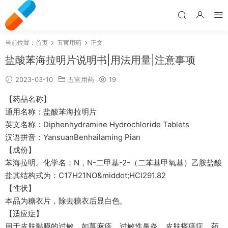
当前位置：
首页
五官用药
正文
盐酸苯海拉明片说明书|用法用量|注意事项
2023-03-10
五官用药
19
【药品名称】
通用名称：盐酸苯海拉明片
英文名称：Diphenhydramine Hydrochloride Tablets
汉语拼音：YansuanBenhailaming Pian
【成份】
苯海拉明。化学名：N，N-二甲基-2-（二苯基甲氧基）乙胺盐酸
盐其结构式为：C17H21NO&middot;HCl291.82
【性状】
本品为糖衣片，除去糖衣后显白色。
【适应症】
用于皮肤黏膜的过敏，如荨麻疹、过敏性鼻炎、皮肤瘙痒症、药