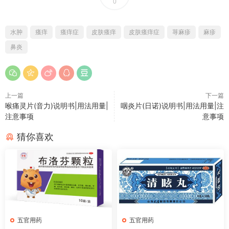
0
水肿
瘙痒
瘙痒症
皮肤瘙痒
皮肤瘙痒症
荨麻疹
麻疹
鼻炎
上一篇
下一篇
喉痛灵片(音力)说明书|用法用量|
咽炎片(日诺)说明书|用法用量|注
注意事项
意事项
猜你喜欢
五官用药
五官用药