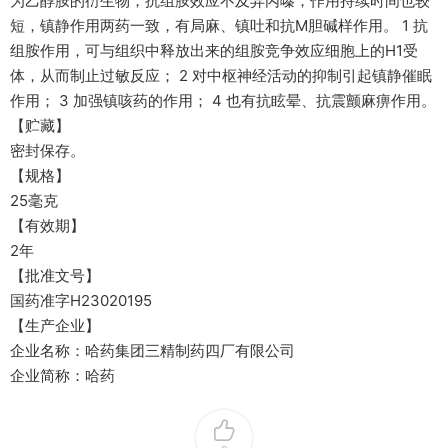
为乙醇胺的衍生物，抗组胺效应不及异丙嗪，作用持续时间也较
短，镇静作用两药一致，有局麻、镇吐和抗M胆碱样作用。 1 抗
组胺作用，可与组织中释放出来的组胺竞争效应细胞上的H1受
体，从而制止过敏反应； 2 对中枢神经活动的抑制引起镇静催眠
作用； 3 加强镇咳药的作用； 4 也有抗眩晕、抗震颤麻痹作用。
【贮藏】
密封保存。
【规格】
25毫克
【有效期】
2年
【批准文号】
国药准字H23020195
【生产企业】
企业名称：哈药集团三精制药四厂有限公司
企业简称：哈药