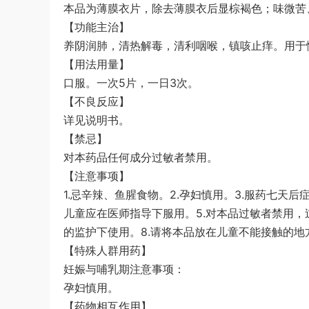
本品为薄膜衣片，除去薄膜衣后显棕褐色；味微苦
【功能主治】
养阴润肺，清热解毒，清利咽喉，镇咳止痒。用于
【用法用量】
口服。一次5片，一日3次。
【不良反应】
详见说明书。
【禁忌】
对本药品任何成分过敏者禁用。
【注意事项】
1.忌辛辣、鱼腥食物。2.孕妇慎用。3.服药七天
儿童应在医师指导下服用。5.对本品过敏者禁用，
的监护下使用。8.请将本品放在儿童不能接触的地
【特殊人群用药】
妊娠与哺乳期注意事项：
孕妇慎用。
【药物相互作用】