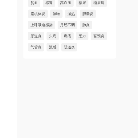
贫血
感冒
高血压
糖尿
糖尿病
扁桃体炎
咳嗽
湿热
胆囊炎
上呼吸道感染
月经不调
肺炎
尿道炎
头痛
疼痛
乏力
宫颈炎
气管炎
流感
阴道炎