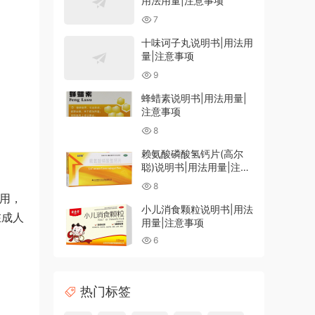
用法用量|注意事项
7
十味诃子丸说明书|用法用
量|注意事项
9
蜂蜡素说明书|用法用量|
注意事项
8
赖氨酸磷酸氢钙片(高尔
聪)说明书|用法用量|注意
事项
8
服用，
小儿消食颗粒说明书|用法
在成人
用量|注意事项
6
热门标签