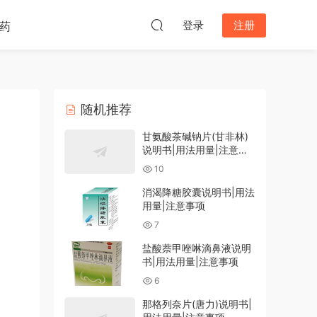
登录
注册
药
随机推荐
甘氨酸茶碱钠片(甘非林)
说明书|用法用量|注意事
项
10
消渴降糖胶囊说明书|用法
用量|注意事项
7
盐酸萘甲唑啉滴鼻液说明
书|用法用量|注意事项
6
那格列奈片(唐力)说明书|