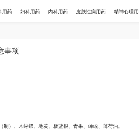
科用药
妇科用药
内科用药
皮肤性病用药
精神心理用
意事项
（制）、木蝴蝶、地黄、板蓝根、青果、蝉蜕、薄荷油。