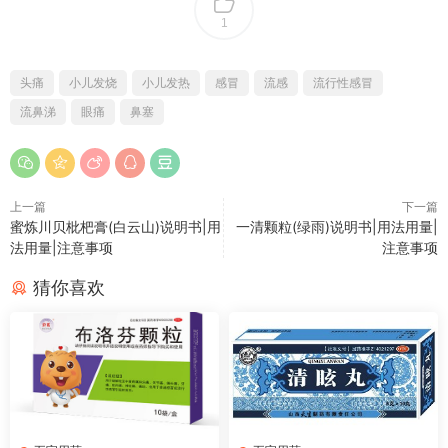
1
头痛
小儿发烧
小儿发热
感冒
流感
流行性感冒
流鼻涕
眼痛
鼻塞
上一篇
下一篇
蜜炼川贝枇杷膏(白云山)说明书|用
一清颗粒(绿雨)说明书|用法用量|
法用量|注意事项
注意事项
猜你喜欢