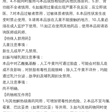
用。4.不能同时服用与本品成份相似的其他抗感冒药。5.肝、肾
功能不全者慎用。6.如服用过量或出现严重不良反应，应立即就
医。7.对本品过敏者禁用，过敏体质者慎用。8.本品性状发生改
变时禁止使用。9.请将本品放在儿童不能接触的地方。10.儿童必
须在成人监护下使用。11.如正在使用其他药品，使用本品前请咨
询医师或药师。
【特殊人群用药】
儿童注意事项：
新生儿或早产儿禁用。
妊娠与哺乳期注意事项：
本品中对乙酰氨基酚，人工牛黄均可通过胎盘，可能会对胎儿造
成不良影响，对胚胎有毒性且能致畸；除人工牛黄不详外，均能
通过乳汁分泌，故孕妇及哺乳期妇女禁用。
老人注意事项：
尚不明确。
【药物相互作用】
1.与其他解热镇痛药同用，可增加肾毒性的危险。2.本品不宜与氯
霉素、巴比妥类（如苯巴比妥）等并用。3.如与其他药物同时使