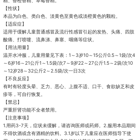
精、香橙香精、草莓香精。
【性状】
本品为白色、类白色、淡黄色至黄色或淡橙黄色的颗粒。
【适应症】
适用于缓解儿童普通感冒及流行性感冒引起的发热、头痛、四肢
酸痛、打喷嚏、流鼻涕、鼻塞、咽痛等症状。
【用法用量】
温开水冲服，儿童用量见下表：1～3岁10～15公斤0.5～1袋/次4
～6岁16～21公斤1～1.5袋/次7～9岁22～27公斤1.5～2袋/次10
～12岁28～32公斤2～2.5袋/次一日3次
【不良反应】
有时有轻度头晕、乏力、恶心、上腹不适、口干、食欲缺乏和皮
疹等，可自行恢复。
【禁忌】
严重肝肾功能不全者禁用。
【注意事项】
1.用药3-7天，症状未缓解，请咨询医师或药师。2.服用本品期间
不得饮酒或含有酒精的饮料。3.1岁以下儿童应在医师指导下使