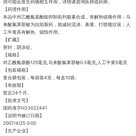
用可能会发生药物相互作用，详情请咨询医师或药师。
【药理作用】
本品中对乙酰氨基酚能抑制前列腺素合成，有解热镇痛作用；马
来酸氯苯那敏为抗组胺药，能减轻流涕、鼻塞、打喷嚏症状；人
工牛黄具有解热、镇惊作用。
【贮藏】
密封，阴凉处。
【规格】
对乙酰氨基酚125毫克,马来酸氯苯那敏0.5毫克,人工牛黄5毫克
【包装规格】
复合膜包装，每袋装4克，每盒10袋。
【有效期】
暂定24个月。
【批准文号】
国药准字H33022441
【说明书修订日期】
2007/4/25 0:00
【生产企业】