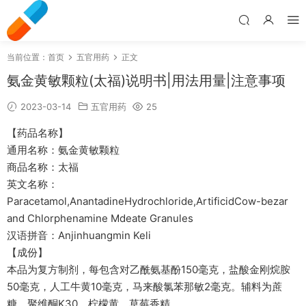
当前位置：
首页
五官用药
正文
氨金黄敏颗粒(太福)说明书|用法用量|注意事项
2023-03-14
五官用药
25
【药品名称】
通用名称：氨金黄敏颗粒
商品名称：太福
英文名称：
Paracetamol,AnantadineHydrochloride,ArtificidCow-bezar
and Chlorphenamine Mdeate Granules
汉语拼音：Anjinhuangmin Keli
【成份】
本品为复方制剂，每包含对乙酰氨基酚150毫克，盐酸金刚烷胺
50毫克，人工牛黄10毫克，马来酸氯苯那敏2毫克。辅料为蔗
糖、聚维酮K30、柠檬黄、草莓香精。