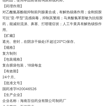
他药品，使用本品前请咨询医师或药师。
【药理作用】
对乙酰氨基酚能抑制前列腺素合成，有解热镇痛作用；金刚烷胺
可抗“亚-甲型”流感病毒，抑制其繁殖；马来酸氯苯那敏为抗组胺
药，能减轻流涕、鼻塞、打喷嚏症状；人工牛黄具有解热镇惊作
用。
【贮藏】
遮光、密封，在阴凉干燥处(不超过20℃)保存。
【规格】
复方制剂
【包装规格】
复合膜袋包装，18袋每盒
【有效期】
24个月。
【批准文号】
国药准字H20046526
【生产企业】
企业名称：海南百信药业有限公司制药厂