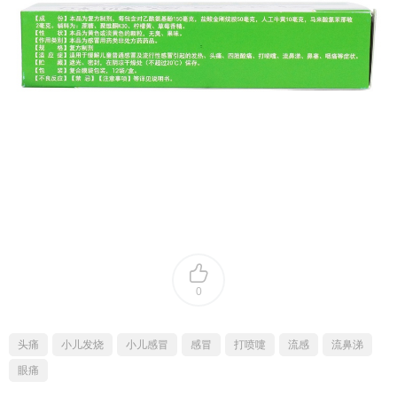
0
头痛
小儿发烧
小儿感冒
感冒
打喷嚏
流感
流鼻涕
眼痛