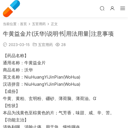
当前位置：
首页
五官用药
正文
牛黄益金片(沃华)说明书|用法用量|注意事项
2023-03-15
五官用药
28
【药品名称】
通用名称：牛黄益金片
商品名称：沃华
英文名称：NiuHuangYiJinPian(WoHua)
汉语拼音：NiuHuangYiJinPian(WoHua)
【成份】
牛黄、黄柏、玄明粉、硼砂、薄荷脑、薄荷油。
【性状】
本品为浅黄色至棕黄色的片；气芳香，味甜、咸、辛、苦。
【功能主治】
清热利咽，消肿止痛。用于急、慢性咽炎。