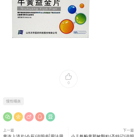
0
慢性咽炎
上一篇
下一篇
黄连上清片(今辰)说明书|用法用
小儿氨酚黄那敏颗粒(圣特记)说明