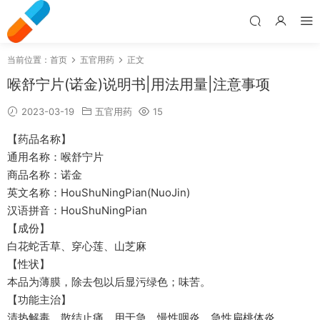
当前位置：
首页
五官用药
正文
喉舒宁片(诺金)说明书|用法用量|注意事项
2023-03-19
五官用药
15
【药品名称】
通用名称：喉舒宁片
商品名称：诺金
英文名称：HouShuNingPian(NuoJin)
汉语拼音：HouShuNingPian
【成份】
白花蛇舌草、穿心莲、山芝麻
【性状】
本品为薄膜，除去包以后显污绿色；味苦。
【功能主治】
清热解毒，散结止痛。用于急、慢性咽炎，急性扁桃体炎。