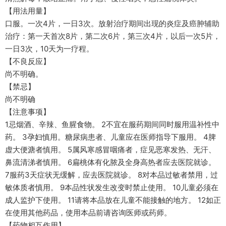
【用法用量】
口服。一次4片，一日3次。放射治疗期间出现的炎症及癌肿辅助
治疗：第一天首次8片，第二次6片，第三次4片，以后一次5片，
一日3次，10天为一疗程。
【不良反应】
尚不明确。
【禁忌】
尚不明确
【注意事项】
1忌烟酒、辛辣、鱼腥食物。 2不宜在服药期间同时服用温补性中
药。 3孕妇慎用。糖尿病患者、儿童应在医师指导下服用。 4脾
虚大便溏者慎用。 5属风寒感冒咽痛者，症见恶寒发热、无汗、
鼻流清涕者慎用。 6扁桃体有化脓及全身高热者应去医院就诊。
7服药3天症状无缓解，应去医院就诊。 8对本品过敏者禁用，过
敏体质者慎用。 9本品性状发生改变时禁止使用。 10儿童必须在
成人监护下使用。 11请将本品放在儿童不能接触的地方。 12如正
在使用其他药品，使用本品前请咨询医师或药师。
【药物相互作用】