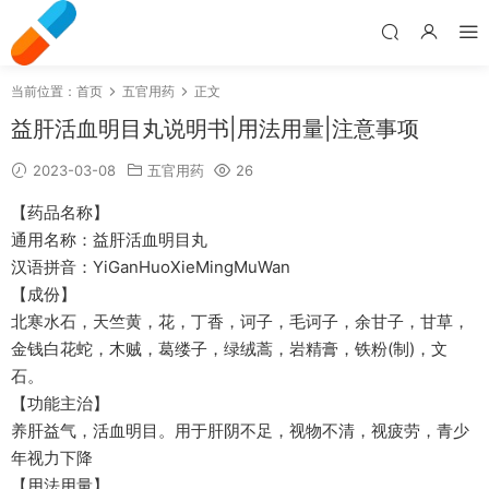
当前位置：
首页
五官用药
正文
益肝活血明目丸说明书|用法用量|注意事项
2023-03-08
五官用药
26
【药品名称】
通用名称：益肝活血明目丸
汉语拼音：YiGanHuoXieMingMuWan
【成份】
北寒水石，天竺黄，花，丁香，诃子，毛诃子，余甘子，甘草，
金钱白花蛇，木贼，葛缕子，绿绒蒿，岩精膏，铁粉(制)，文
石。
【功能主治】
养肝益气，活血明目。用于肝阴不足，视物不清，视疲劳，青少
年视力下降
【用法用量】