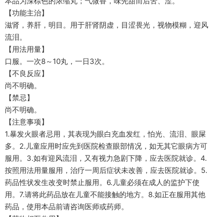
本品为深棕色的浓缩丸；气微香，味先甜而后苦、涩。
【功能主治】
滋肾，养肝，明目。用于肝肾阴虚，目涩畏光，视物模糊，迎风
流泪。
【用法用量】
口服。一次8～10丸，一日3次。
【不良反应】
尚不明确。
【禁忌】
尚不明确。
【注意事项】
1.暴发火眼者忌用，其表现为眼白充血发红，怕光、流泪、眼屎
多。2.儿童应用时应先到医院检查眼部情况，如无其它眼病方可
服用。3.如有迎风流泪，又有视力急剧下降，应去医院就诊。4.
按照用法用量服用，治疗一周后症状未改善，应去医院就诊。5.
药品性状发生改变时禁止服用。6.儿童必须在成人的监护下使
用。7.请将此药品放在儿童不能接触的地方。8.如正在服用其他
药品，使用本品前请咨询医师或药师。