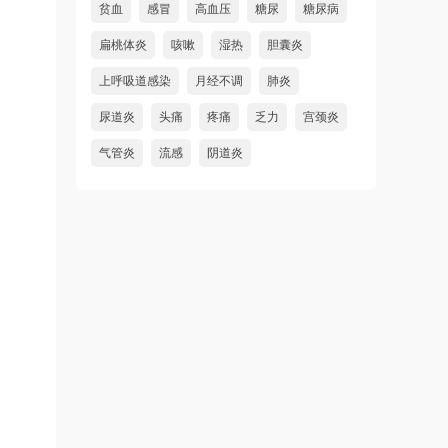
贫血
感冒
高血压
糖尿
糖尿病
扁桃体炎
咳嗽
湿热
胆囊炎
上呼吸道感染
月经不调
肺炎
尿道炎
头痛
疼痛
乏力
宫颈炎
气管炎
流感
阴道炎