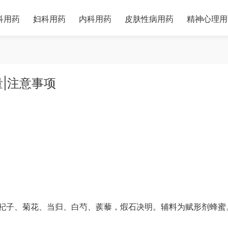
科用药
妇科用药
内科用药
皮肤性病用药
精神心理用
量|注意事项
杞子、菊花、当归、白芍、蒺藜，煆石决明。辅料为赋形剂蜂蜜