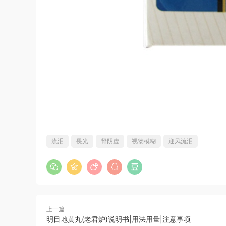
流泪
畏光
肾阴虚
视物模糊
迎风流泪
上一篇
明目地黄丸(老君炉)说明书|用法用量|注意事项