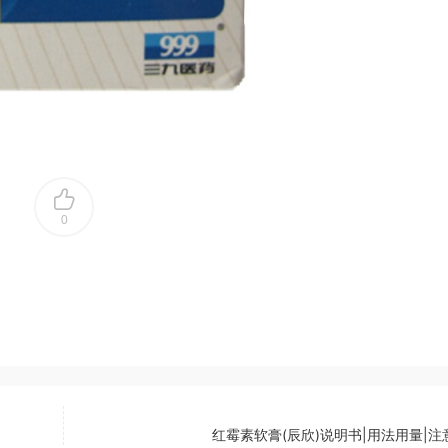
0
红霉素软膏(辰欣)说明书|用法用量|注