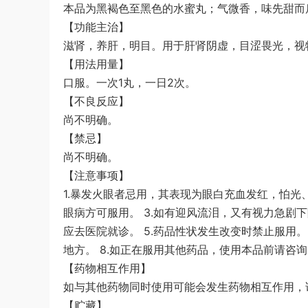
本品为黑褐色至黑色的水蜜丸；气微香，味先甜而
【功能主治】
滋肾，养肝，明目。用于肝肾阴虚，目涩畏光，视
【用法用量】
口服。一次1丸，一日2次。
【不良反应】
尚不明确。
【禁忌】
尚不明确。
【注意事项】
1.暴发火眼者忌用，其表现为眼白充血发红，怕光
眼病方可服用。 3.如有迎风流泪，又有视力急剧
应去医院就诊。 5.药品性状发生改变时禁止服用。
地方。 8.如正在服用其他药品，使用本品前请咨
【药物相互作用】
如与其他药物同时使用可能会发生药物相互作用，
【贮藏】