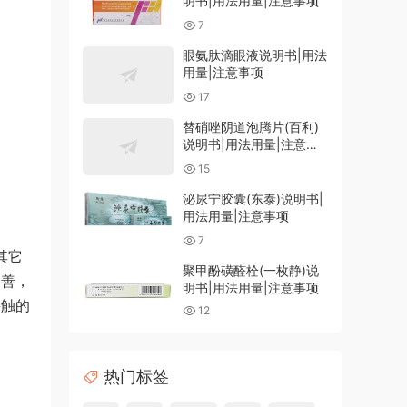
明书|用法用量|注意事项
7
眼氨肽滴眼液说明书|用法
用量|注意事项
17
替硝唑阴道泡腾片(百利)
说明书|用法用量|注意事
项
15
泌尿宁胶囊(东泰)说明书|
用法用量|注意事项
7
其它
聚甲酚磺醛栓(一枚静)说
改善，
明书|用法用量|注意事项
接触的
12
热门标签